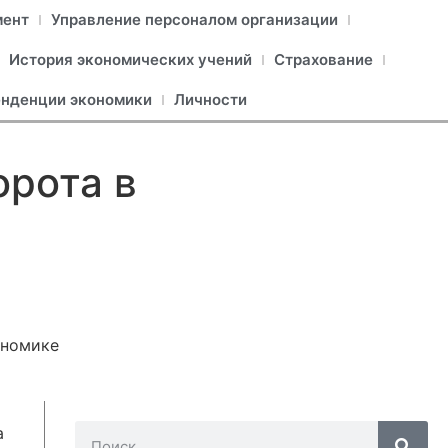
мент
Управление персоналом организации
История экономических учений
Страхование
енденции экономики
Личности
орота в
ономике
а