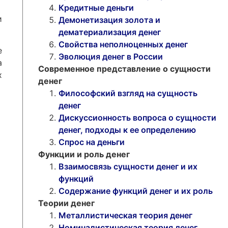
Кредитные деньги
и
Демонетизация золота и
дематериализация денег
Свойства неполноценных денег
е
Эволюция денег в России
а
Современное представление о сущности
х
денег
Философский взгляд на сущность
денег
Дискуссионность вопроса о сущности
денег, подходы к ее определению
Спрос на деньги
Функции и роль денег
Взаимосвязь сущности денег и их
функций
Содержание функций денег и их роль
Теории денег
Металлистическая теория денег
Номиналистическая теория денег